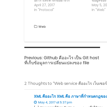
อะไร และต่างกันอย่างไร
ข้อมูลของ
w
i
w
n
April 27, 2017
May 5, 20
i
n
i
n
n
d
n
e
In "Protocol"
In "Web"
d
o
d
w
o
w
o
w
w
)
w
i
)
)
n
d
Web
o
w
)
Post
navigation
Previous
Previous:
Github คืออะไร เป็น Git host
post:
ที่เก็บข้อมูลการเปลี่ยนแปลงของ file
2 Thoughts to “Web service คืออะไร เว็บเซอร์วิ
XML คืออะไร XML คือ ภาษาที่กำหนดกฎของรู
May 4, 2017 at 5:37 pm