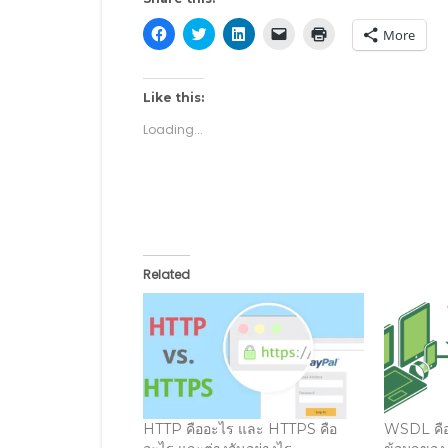
C
C
C
C
C
More
l
l
l
l
l
i
i
i
i
i
c
c
c
c
c
k
k
k
k
k
t
t
t
t
t
Like this:
o
o
o
o
o
s
s
s
e
p
Loading...
h
h
h
m
r
a
a
a
a
i
r
r
r
i
n
e
e
e
l
t
o
o
o
a
(
n
n
n
l
O
F
T
L
i
p
a
w
i
n
e
c
i
n
k
n
e
t
k
t
s
b
t
e
o
i
Related
o
e
d
a
n
o
r
I
f
n
k
(
n
r
e
(
O
(
i
w
O
p
O
e
w
p
e
p
n
i
e
n
e
d
n
n
s
n
(
d
s
i
s
O
o
i
n
i
p
w
n
n
n
e
)
n
e
n
n
HTTP คืออะไร และ HTTPS คือ
WSDL คือ
e
w
e
s
w
w
w
i