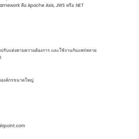
น framework คือ Apache Axis, JWS หรือ .NET
รถปรับแต่งตามความต้องการ และใช้งานกันแพร่หลาย
ิ
ร
บองค์กรขนาดใหญ่
alspoint.com