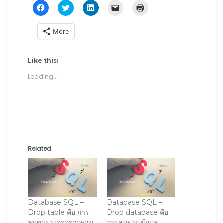
C
C
C
C
C
l
l
l
l
l
i
i
i
i
i
c
c
c
c
c
More
k
k
k
k
k
t
t
t
t
t
o
o
o
o
o
s
s
s
e
p
h
h
h
m
r
Like this:
a
a
a
a
i
r
r
r
i
n
Loading...
e
e
e
l
t
o
o
o
a
(
n
n
n
l
O
F
T
L
i
p
a
w
i
n
e
c
i
n
k
n
e
t
k
t
s
b
t
e
o
i
o
e
d
a
n
o
r
I
f
n
k
(
n
r
e
Related
(
O
(
i
w
O
p
O
e
w
p
e
p
n
i
e
n
e
d
n
n
s
n
(
d
s
i
s
O
o
i
n
i
p
w
n
n
n
e
)
n
e
n
n
Database SQL –
Database SQL –
e
w
e
s
Drop table คือ การ
Drop database คือ
w
w
w
i
w
i
w
n
ลบตารางออกจากฐาน
การลบฐานข้อมูล