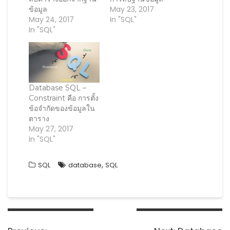
i
n
i
n
May 23, 2017
ข้อมูล
n
d
n
e
d
o
d
w
May 24, 2017
In "SQL"
o
w
o
w
In "SQL"
w
)
w
i
)
)
n
d
o
w
)
Database SQL –
Constraint คือ การตั้ง
ข้อจำกัดของข้อมูลใน
ตาราง
May 27, 2017
In "SQL"
,
SQL
database
SQL
Post
navigation