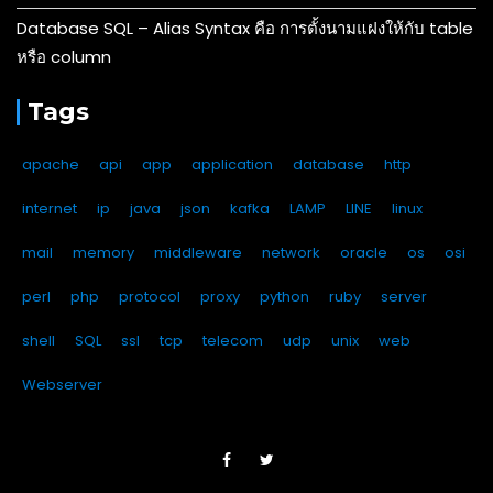
Database SQL – Alias Syntax คือ การตั้งนามแฝงให้กับ table
หรือ column
Tags
apache
api
app
application
database
http
internet
ip
java
json
kafka
LAMP
LINE
linux
mail
memory
middleware
network
oracle
os
osi
perl
php
protocol
proxy
python
ruby
server
shell
SQL
ssl
tcp
telecom
udp
unix
web
Webserver