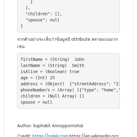
}
],
"children"
:
[],
"spouse"
:
null
}
จากตัวอย่างจะเห็นว่าข้อมูลมี attribute หลายแบบมาก
เช่น
firstName = (String)  John

lastName = (String)  Smith

isAlive = (Boolean) true

age = (Int) 25

address = (Object)  {"streetAddress": "21 2nd St
phoneNumbers = (Array) [{"type": "home","number
children = (Null Array) []

spouse = null
Author: Suphakit Annoppornchai
Credit:
https://saixiii.com
,https://en.wikipedia.org