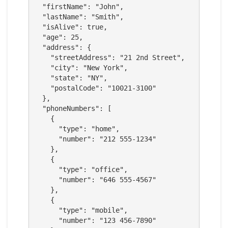
"firstName"
:
"John"
,
"lastName"
:
"Smith"
,
"isAlive"
:
true
,
"age"
:
25
,
"address"
:
{
"streetAddress"
:
"21 2nd Street"
,
"city"
:
"New York"
,
"state"
:
"NY"
,
"postalCode"
:
"10021-3100"
},
"phoneNumbers"
:
[
{
"type"
:
"home"
,
"number"
:
"212 555-1234"
},
{
"type"
:
"office"
,
"number"
:
"646 555-4567"
},
{
"type"
:
"mobile"
,
"number"
:
"123 456-7890"