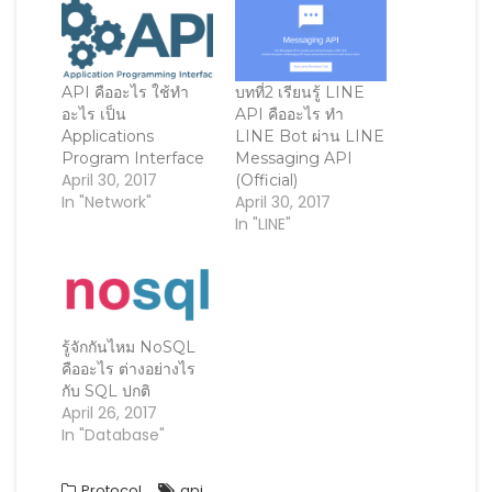
p
e
p
n
i
e
n
e
d
n
n
s
n
(
d
s
i
s
O
o
i
n
i
p
w
n
n
n
e
)
n
e
n
n
API คืออะไร ใช้ทำ
บทที่2 เรียนรู้ LINE
e
w
e
s
อะไร เป็น
API คืออะไร ทำ
w
w
w
i
w
i
w
n
Applications
LINE Bot ผ่าน LINE
i
n
i
n
Program Interface
Messaging API
n
d
n
e
d
o
d
w
April 30, 2017
(Official)
o
w
o
w
In "Network"
April 30, 2017
w
)
w
i
)
)
n
In "LINE"
d
o
w
)
รู้จักกันไหม NoSQL
คืออะไร ต่างอย่างไร
กับ SQL ปกติ
April 26, 2017
In "Database"
Protocol
api