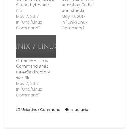
w
w
w
i
w
i
w
n
จำนวน bytes ของ
แสดงข้อมูลใน file
i
n
i
n
file
แบบกลับหลัง
n
d
n
e
d
o
d
w
May 7, 2017
May 10, 2017
o
w
o
w
In "Unix/Linux
In "Unix/Linux
w
)
w
i
)
)
n
Command"
Command"
d
o
w
)
dirname – Linux
Command คำสั่ง
แสดงชื่อ directory
ของ file
May 7, 2017
In "Unix/Linux
Command"
,
Unix/Linux Command
linux
unix