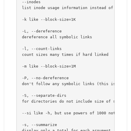
 --inodes
 list inode usage information instead of block 
 -k like --block-size=1K
 -L, --dereference
 dereference all symbolic links
 -l, --count-links
 count sizes many times if hard linked
 -m like --block-size=1M
 -P, --no-dereference
 don't follow any symbolic links (this is the d
 -S, --separate-dirs
 for directories do not include size of subdire
 --si like -h, but use powers of 1000 not 1024
 -s, --summarize
 display only a total for each argument