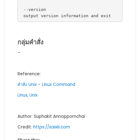
 --version
 output version information and exit
กลุ่มคำสั่ง
–
Reference:
คำสั่ง Unix – Linux Command
Linux
,
Unix
Author: Suphakit Annoppornchai
Credit:
https://saixiii.com
Share this: