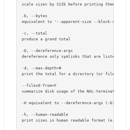
 scale sizes by SIZE before printing them; e.g.
 -b, --bytes
 equivalent to '--apparent-size --block-size=1'
 -c, --total
 produce a grand total
 -D, --dereference-args
 dereference only symlinks that are listed on t
 -d, --max-depth=N
 print the total for a directory (or file, with
 --files0-from=F
 summarize disk usage of the NUL-terminated fil
 -H equivalent to --dereference-args (-D)
 -h, --human-readable
 print sizes in human readable format (e.g., 1K