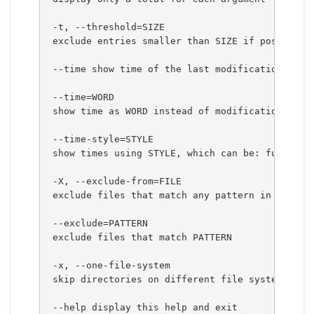
 -t, --threshold=SIZE
 exclude entries smaller than SIZE if positive,
 --time show time of the last modification of a
 --time=WORD
 show time as WORD instead of modification time
 --time-style=STYLE
 show times using STYLE, which can be: full-iso
 -X, --exclude-from=FILE
 exclude files that match any pattern in FILE
 --exclude=PATTERN
 exclude files that match PATTERN
 -x, --one-file-system
 skip directories on different file systems
 --help display this help and exit