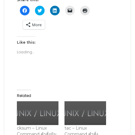
C
C
C
C
C
l
l
l
l
l
i
i
i
i
i
c
c
c
c
c
More
k
k
k
k
k
t
t
t
t
t
o
o
o
o
o
s
s
s
e
p
h
h
h
m
r
Like this:
a
a
a
a
i
r
r
r
i
n
Loading...
e
e
e
l
t
o
o
o
a
(
n
n
n
l
O
F
T
L
i
p
a
w
i
n
e
c
i
n
k
n
e
t
k
t
s
b
t
e
o
i
o
e
d
a
n
o
r
I
f
n
k
(
n
r
e
Related
(
O
(
i
w
O
p
O
e
w
p
e
p
n
i
e
n
e
d
n
n
s
n
(
d
s
i
s
O
o
i
n
i
p
w
n
n
n
e
)
n
e
n
n
cksum – Linux
tac – Linux
e
w
e
s
Command คำสั่งนับ
Command คำสั่ง