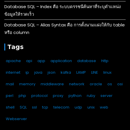
Database SQL – Index คือ ระบบดรรชนีค้นหาที่ระบุตำแหน่ง
ข้อมูลให้รวดเร็ว
Database SQL – Alias Syntax คือ การตั้งนามแฝงให้กับ table
หรือ column
Tags
apache
api
app
application
database
http
internet
ip
java
json
kafka
LAMP
LINE
linux
mail
memory
middleware
network
oracle
os
osi
perl
php
protocol
proxy
python
ruby
server
shell
SQL
ssl
tcp
telecom
udp
unix
web
Webserver