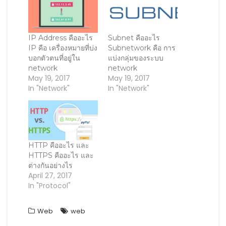
e
n
e
d
n
n
s
n
(
d
s
i
s
O
o
i
n
i
p
w
n
n
n
e
)
n
e
n
n
IP Address คืออะไร
Subnet คืออะไร
e
w
e
s
IP คือ เครื่องหมายที่บ่ง
Subnetwork คือ การ
w
w
w
i
w
i
w
n
บอกตัวตนที่อยู่ใน
แบ่งกลุ่มของระบบ
i
n
i
n
network
network
n
d
n
e
d
o
d
w
May 19, 2017
May 19, 2017
o
w
o
w
In "Network"
In "Network"
w
)
w
i
)
)
n
d
o
w
)
HTTP คืออะไร และ
HTTPS คืออะไร และ
ต่างกันอย่างไร
April 27, 2017
In "Protocol"
Web
web