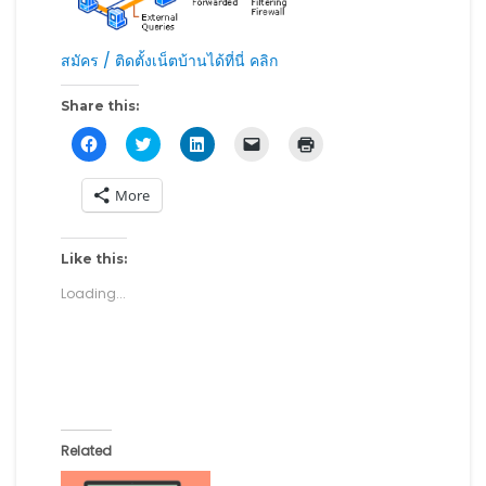
สมัคร / ติดตั้งเน็ตบ้านได้ที่นี่ คลิก
Share this:
C
C
C
C
C
l
l
l
l
l
i
i
i
i
i
c
c
c
c
c
More
k
k
k
k
k
t
t
t
t
t
o
o
o
o
o
s
s
s
e
p
h
h
h
m
r
Like this:
a
a
a
a
i
r
r
r
i
n
Loading...
e
e
e
l
t
o
o
o
a
(
n
n
n
l
O
F
T
L
i
p
a
w
i
n
e
c
i
n
k
n
e
t
k
t
s
b
t
e
o
i
o
e
d
a
n
o
r
I
f
n
k
(
n
r
e
Related
(
O
(
i
w
O
p
O
e
w
p
e
p
n
i