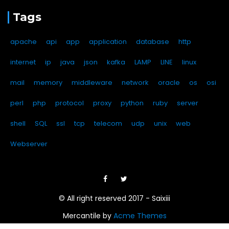
Tags
apache
api
app
application
database
http
internet
ip
java
json
kafka
LAMP
LINE
linux
mail
memory
middleware
network
oracle
os
osi
perl
php
protocol
proxy
python
ruby
server
shell
SQL
ssl
tcp
telecom
udp
unix
web
Webserver
© All right reserved 2017 - Saixiii
Mercantile by
Acme Themes