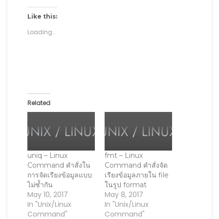
o
o
o
o
o
s
s
s
e
p
h
h
h
m
r
Like this:
a
a
a
a
i
r
r
r
i
n
Loading...
e
e
e
l
t
o
o
o
a
(
n
n
n
l
O
F
T
L
i
p
a
w
i
n
e
c
i
n
k
n
e
t
k
t
s
b
t
e
o
i
o
e
d
a
n
o
r
I
f
n
k
(
n
r
e
Related
(
O
(
i
w
O
p
O
e
w
p
e
p
n
i
e
n
e
d
n
n
s
n
(
d
s
i
s
O
o
i
n
i
p
w
n
n
n
e
)
n
e
n
n
uniq – Linux
fmt – Linux
e
w
e
s
Command คำสั่งใน
Command คำสั่งจัด
w
w
w
i
w
i
w
n
การจัดเรียงข้อมูลแบบ
เรียงข้อมูลภายใน file
i
n
i
n
ไม่ซ้ำกัน
ในรูป format
n
d
n
e
d
o
d
w
May 10, 2017
May 8, 2017
o
w
o
w
In "Unix/Linux
In "Unix/Linux
w
)
w
i
)
)
n
Command"
Command"
d