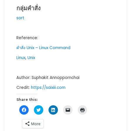
กลุ่มคำสั่ง
sort
Reference:
คำสั่ง Unix – Linux Command
Linux
,
Unix
Author: Suphakit Annoppornchai
Credit:
https://saixiii.com
Share this:
C
C
C
C
C
l
l
l
l
l
i
i
i
i
i
c
c
c
c
c
More
k
k
k
k
k
t
t
t
t
t