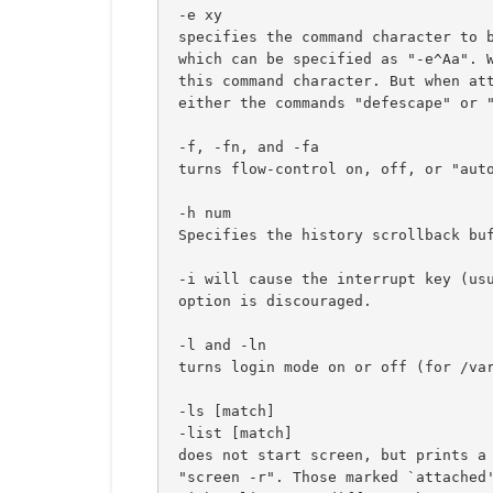
 -e xy
 specifies the command character to 
 which can be specified as "-e^Aa". 
 this command character. But when at
 either the commands "defescape" or 
 -f, -fn, and -fa
 turns flow-control on, off, or "aut
 -h num
 Specifies the history scrollback bu
 -i will cause the interrupt key (us
 option is discouraged.
 -l and -ln
 turns login mode on or off (for /va
 -ls [match]
 -list [match]
 does not start screen, but prints a
 "screen -r". Those marked `attached