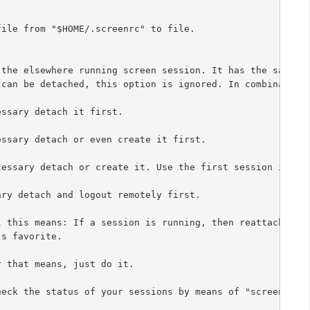
file from "$HOME/.screenrc" to file.
 the elsewhere running screen session. It has the same e
 can be detached, this option is ignored. In combination
essary detach it first.
essary detach or even create it first.
cessary detach or create it. Use the first session if mo
ary detach and logout remotely first.
l this means: If a session is running, then reattach. If
's favorite.
r that means, just do it.
heck the status of your sessions by means of "screen -li