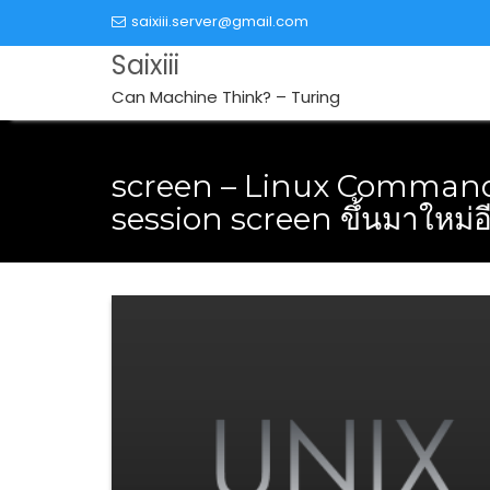
Skip
saixiii.server@gmail.com
to
Saixiii
content
Can Machine Think? – Turing
screen – Linux Command 
session screen ขึ้นมาใหม่อ