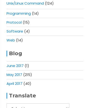
Unix/Linux Command
(124)
Programming
(14)
Protocol
(15)
Software
(4)
Web
(14)
Blog
June 2017
(1)
May 2017
(215)
April 2017
(40)
screen must redraw parts of the display in order to impl
Translate
ries to restore its old window sizes when attaching to r