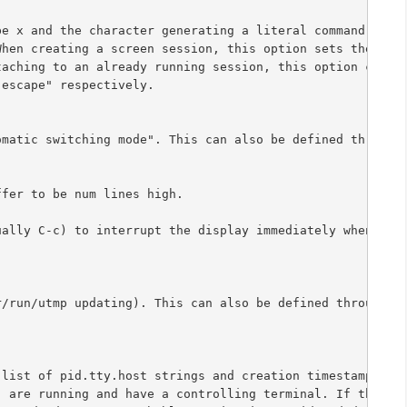
be x and the character generating a literal command char
When creating a screen session, this option sets the def
taching to an already running session, this option chang
"escape" respectively.
omatic switching mode". This can also be defined through
ffer to be num lines high.
ually C-c) to interrupt the display immediately when flo
r/run/utmp updating). This can also be defined through t
 list of pid.tty.host strings and creation timestamps id
' are running and have a controlling terminal. If the se