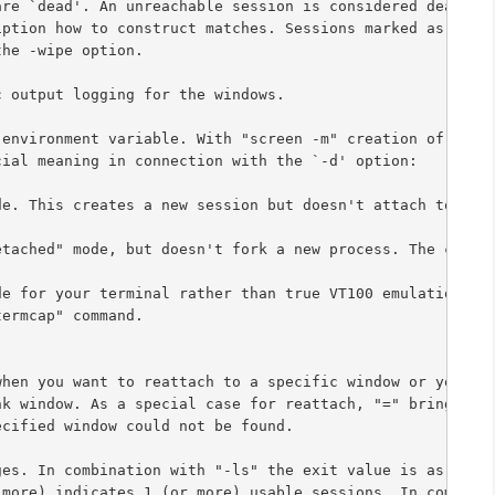
are `dead'. An unreachable session is considered dead, w
iption how to construct matches. Sessions marked as `dea
the -wipe option.
c output logging for the windows.
 environment variable. With "screen -m" creation of a ne
cial meaning in connection with the `-d' option:
de. This creates a new session but doesn't attach to it.
etached" mode, but doesn't fork a new process. The comma
de for your terminal rather than true VT100 emulation (o
termcap" command.
when you want to reattach to a specific window or you wa
nk window. As a special case for reattach, "=" brings up
ecified window could not be found.
ges. In combination with "-ls" the exit value is as foll
 more) indicates 1 (or more) usable sessions. In combina