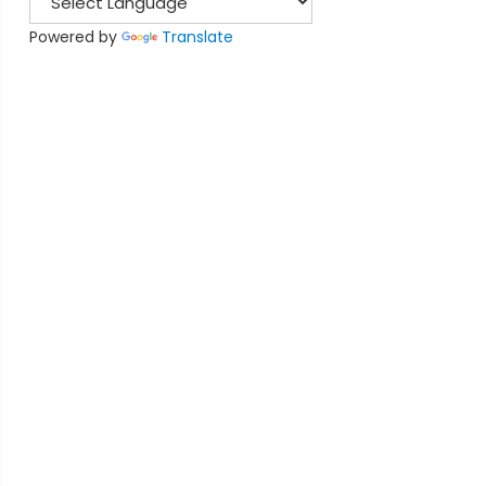
Powered by
Translate
ffect as typing "C-a d" from screen's controlling termin
 with the -r/-R option more powerful effects can be achi
re than one session is available.
 necessary detach and logout remotely first. If it was n
st".