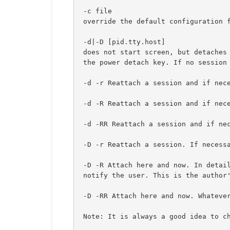
 -c file
 override the default configuration 
 -d|-D [pid.tty.host]
 does not start screen, but detaches
 the power detach key. If no session
 -d -r Reattach a session and if nec
 -d -R Reattach a session and if nec
 -d -RR Reattach a session and if ne
 -D -r Reattach a session. If necess
 -D -R Attach here and now. In detai
 notify the user. This is the author
 -D -RR Attach here and now. Whateve
 Note: It is always a good idea to c